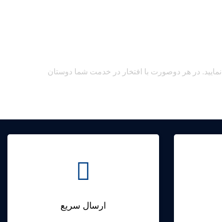
ق عقب bmw x4، علاوه بر خرید حضوری می‌توانید از طریق واتس‌اپ و یا تماس با شماره 09128506781 اقدام نمایید. در هر دوصورت با افتخار در خدمت شما دوستان
ارسال سریع