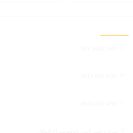
تماس با ما
021
3684
1697
تلفن فروشگاه
0912
850
6781
تلفن همراه
0920
850
6781
واتس‌اپ
تهران، امیر کبیر، کوچه سراج الملک