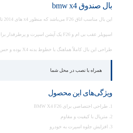
بال صندوق bmw x4
این بال مناسب اتاق F26 می‌باشد که منظور x4 های 2014 تا 2019 است.
اسپویلر عقب بی ام و F26 یک آپشن اسپرت و پرطرفدار برای X4 است که علاوه بر افزایش زیبایی و جذابیت ظاهری، نقش مهمی در بهبود آیرودینامیک دارد.
طراحی این بال کاملاً هماهنگ با خطوط بدنه X4 بوده و حس لوکس، اسپرت و تهاجمی بیشتری به خودرو می‌بخشد.
همراه با نصب در محل شما
ویژگی‌های این محصول
طراحی اختصاصی برای BMW X4 F26
متریال با کیفیت و مقاوم
افزایش جلوه اسپرت به خودرو