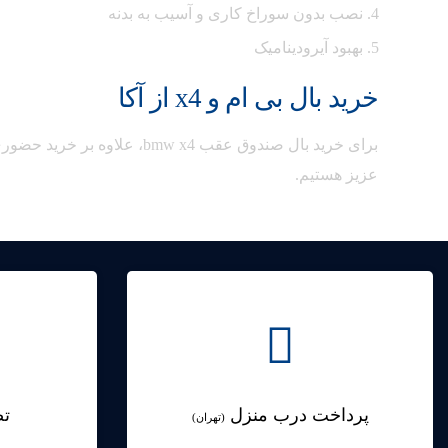
نصب بدون سوراخ کاری و آسیب به بدنه
بهبود آیرودینامیک
خرید بال بی ام و x4 از آکا
عزیز هستیم.
پرداخت درب منزل
تض
(تهران)