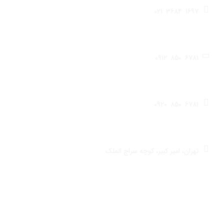
021
3684
1697
تلفن فروشگاه
0912
850
6781
تلفن همراه
0920
850
6781
واتس‌اپ
تهران، امیر کبیر، کوچه سراج الملک
آدرس فروشگاه