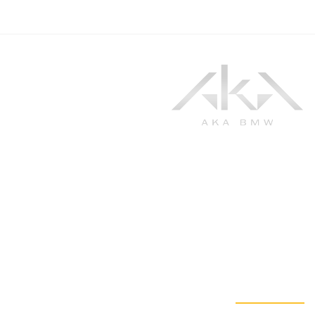
به آکا مقصد اصلی علاقه‌مندان BMW خوش آمدید. ما با حضور فعال در
عرصه ارائه قطعات و خودروهای کمپانی بزرگ بی ام و، در تلاشیم تا با ارائه‌ی
بهترین محصولات و خدمات با کیفیت و قابل اعتماد، بتوانید از رانندگی لذت
ببرید و بهترین عملکرد را از خودرویتان به‌دست آورید.
تماس با ما