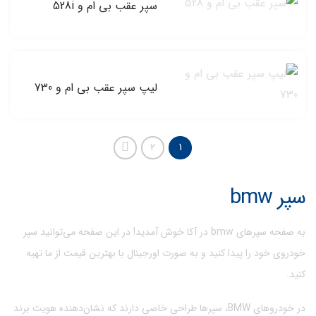
سپر عقب بی ام و 528i
لیپ سپر عقب بی ام و 730
2
1
سپر bmw
به صفحه سپرهای bmw در آکا خوش آمدید! در این صفحه می‌توانید سپر
خودروی خود را پیدا کنید و به صورت اورجینال با بهترین قیمت از ما تهیه
کنید.
در خودروهای BMW، سپرها طراحی خاصی دارند که نشان‌دهنده هویت برند