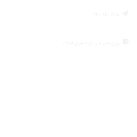
0920
850
6781
واتس‌اپ
تهران، امیر کبیر، کوچه سراج الملک
آدرس فروشگاه