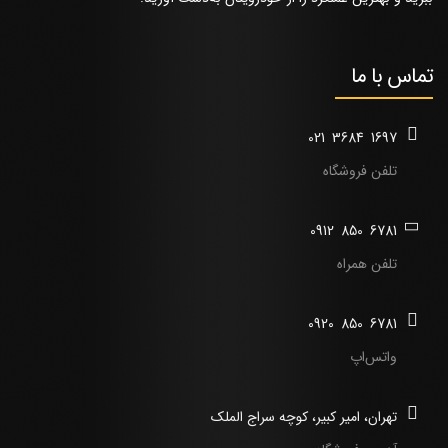
تماس با ما
021
3684
1697
تلفن فروشگاه
0912
850
6781
تلفن همراه
0920
850
6781
واتس‌اپ
تهران، امیر کبیر، کوچه سراج الملک