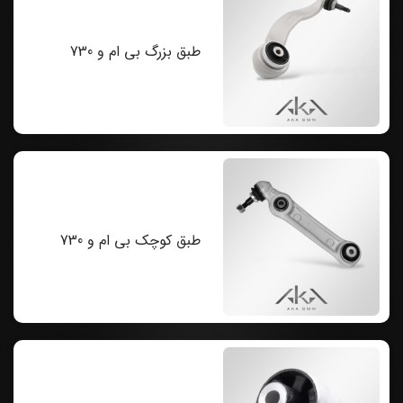
طبق بزرگ بی ام و 730
طبق کوچک بی ام و 730