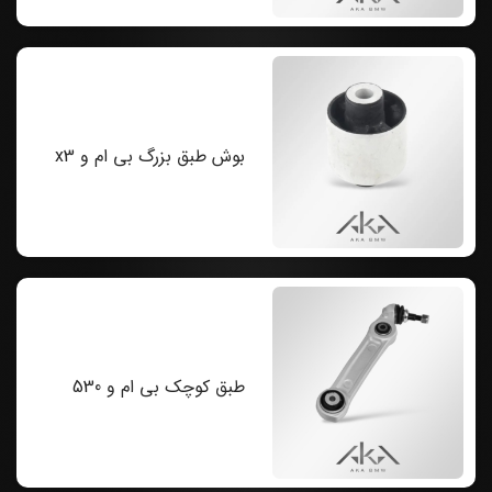
بوش طبق بزرگ بی ام و x3
طبق کوچک بی ام و 530