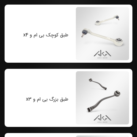
طبق کوچک بی ام و x4
طبق بزرگ بی ام و x3