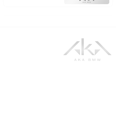
به آکا مقصد اصلی علاقه‌مندان BMW خوش آمدید. ما با حضور فعال در
عرصه ارائه قطعات و خودروهای کمپانی بزرگ بی ام و، در تلاشیم تا با ارائه‌ی
بهترین محصولات و خدمات با کیفیت و قابل اعتماد، بتوانید از رانندگی لذت
ببرید و بهترین عملکرد را از خودرویتان به‌دست آورید.