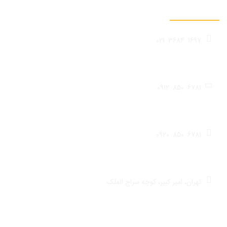
تماس با ما
021
3684
1697
تلفن فروشگاه
0912
850
6781
تلفن همراه
0920
850
6781
واتس‌اپ
تهران، امیر کبیر، کوچه سراج الملک
آدرس فروشگاه